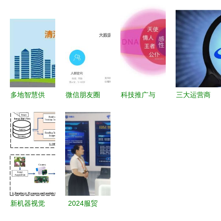
何借力
暖企 芜湖
片丨售后服
续完成两轮
google推广
将“应用”送
务团队用实
近亿元融资
与本地网络
至中小企业
际行动践
工业机器视
服务实现数
家门口
行“用户先
觉应用服务
字化转型
赢 科技推
商的突围之
广和应用服
路
务”
多地智慧供
微信朋友圈
科技推广与
三大运营商
热开启 科
推广 深圳
应用服务的
物联网业务
技让温暖既
厚拓科技赋
品牌营销策
收入对比
暖身又暖心
能企业数字
略 千享科
联通反超电
化转型
技实战分享
信，科技推
广服务成竞
争关键
新机器视觉
2024服贸
技术在农产
会 新产品