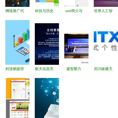
网络推广代
科技与历史
uml简介与
世界人工智
运营服务推
交融 碑林
类图详解
能大会首届
荐 重庆云
环大学数据
rpa ai论坛,
威科技，多
智能小镇引
云扩科技五
领域营销服
领特色发展
大全新产品
务优选之选
新范式
引领行业创
新
科技赋能营
航天信息亮
凝智聚力
四川纵横天
销 常德
相第二十届
行业首个医
下 助力企
SEO公司与
中国CFO大
疗机构科技
业决胜数字
网站优化的
会 发布“金
创新成果转
化营销时代
新篇章
睛”系统赋
化共识及指
的网络推广
能企业智能
引项目启
服务
合规风控
动，助力科