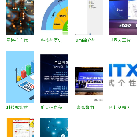
网络推广代
科技与历史
uml简介与
世界人工智
运营服务推
交融 碑林
类图详解
能大会首届
荐 重庆云
环大学数据
rpa ai论坛,
威科技，多
智能小镇引
云扩科技五
领域营销服
领特色发展
大全新产品
务优选之选
新范式
引领行业创
新
科技赋能营
航天信息亮
凝智聚力
四川纵横天
销 常德
相第二十届
行业首个医
下 助力企
SEO公司与
中国CFO大
疗机构科技
业决胜数字
网站优化的
会 发布“金
创新成果转
化营销时代