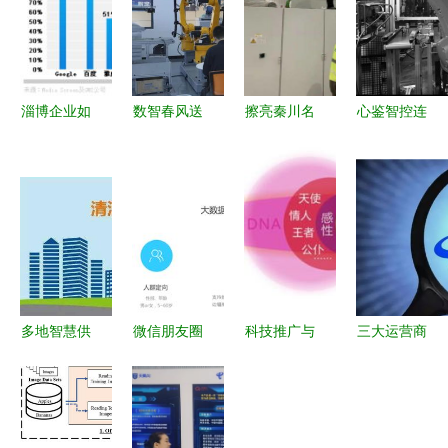
淄博企业如
数智春风送
擦亮秦川名
心鉴智控连
何借力
暖企 芜湖
片丨售后服
续完成两轮
google推广
将“应用”送
务团队用实
近亿元融资
与本地网络
至中小企业
际行动践
工业机器视
服务实现数
家门口
行“用户先
觉应用服务
字化转型
赢 科技推
商的突围之
广和应用服
路
务”
多地智慧供
微信朋友圈
科技推广与
三大运营商
热开启 科
推广 深圳
应用服务的
物联网业务
技让温暖既
厚拓科技赋
品牌营销策
收入对比
暖身又暖心
能企业数字
略 千享科
联通反超电